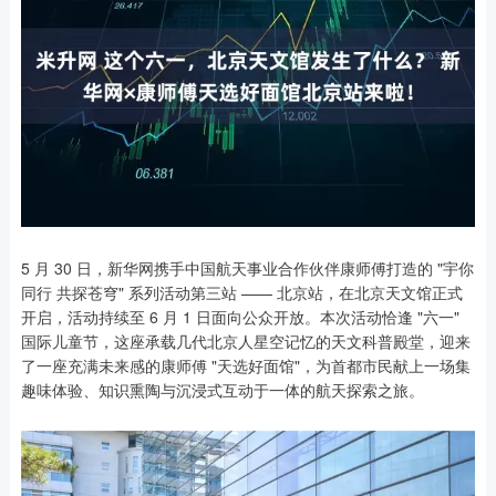
5 月 30 日，新华网携手中国航天事业合作伙伴康师傅打造的 "宇你
同行 共探苍穹" 系列活动第三站 —— 北京站，在北京天文馆正式
开启，活动持续至 6 月 1 日面向公众开放。本次活动恰逢 "六一"
国际儿童节，这座承载几代北京人星空记忆的天文科普殿堂，迎来
了一座充满未来感的康师傅 "天选好面馆"，为首都市民献上一场集
趣味体验、知识熏陶与沉浸式互动于一体的航天探索之旅。