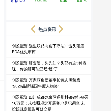
期指IC0
7730.60
-0.40
-0.01%
辽
热点资讯
创盈配资 强生双靶向皮下疗法冲击头颈癌
FDA优先审评
创盈配资 肝变硬，头先知？头部有这5种表
现，你的肝可能已经“硬”了
创盈配资 万家丽集团董事长黄志明荣膺
“2026品牌强国年度人物奖”
创盈配资 四川成都龙泉驿稠州村镇银行被罚
16万元：未按照规定开展客户尽职调查 未
按照规定报告可疑交易