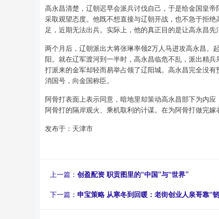
高永昌清楚，辽朝迟早会派兵讨伐自己，于是给金国皇帝
采取观望态度。他既不想直接与辽朝开战，也不急于拒绝
足，近期无法出兵。实际上，他的真正目的是让高永昌先
两个月后，辽朝派出大将张琳率领2万人马进攻高永昌。
阳。就在辽军渡河到一半时，高永昌临危不乱，派出精兵
打派来的金军却轻而易举占领了辽阳城。高永昌完全没有
消国号，向金国称臣。
阿骨打表面上表示同意，暗地里却策动高永昌部下为内应
阿骨打的隔岸观火、乘机取利的计谋。在为阿骨打做完嫁
发布于：天津市
上一篇：
创盈配资 职贡图里的“中国”与“世界”
下一篇：
申宝策略 从寒冬到回暖：老街创业人泉哥靠“韧