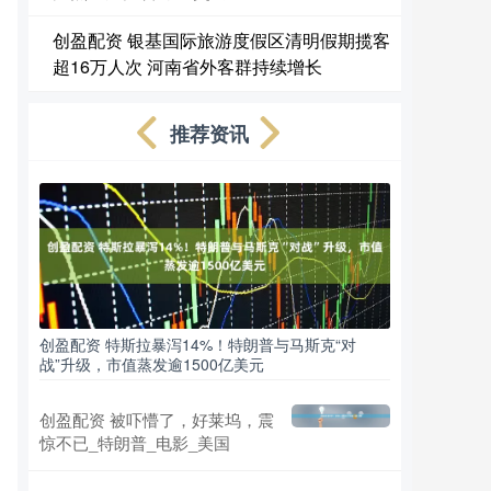
创盈配资 银基国际旅游度假区清明假期揽客
超16万人次 河南省外客群持续增长
推荐资讯
创盈配资 特斯拉暴泻14%！特朗普与马斯克“对
战”升级，市值蒸发逾1500亿美元
创盈配资 被吓懵了，好莱坞，震
惊不已_特朗普_电影_美国