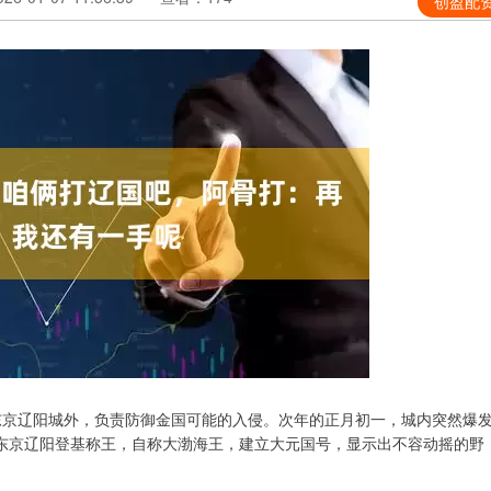
创盈配
驻守东京辽阳城外，负责防御金国可能的入侵。次年的正月初一，城内突然爆
东京辽阳登基称王，自称大渤海王，建立大元国号，显示出不容动摇的野