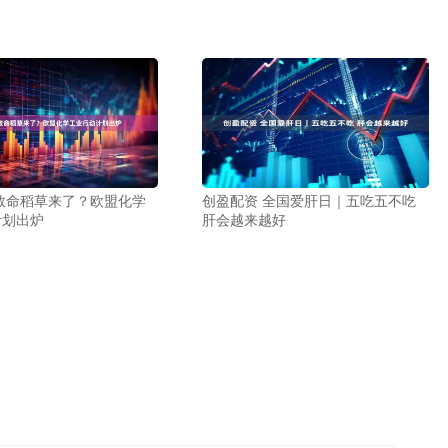
救命稻草来了？欧盟化学
创盈配资 全国爱肝日｜五吃五不吃
计划出炉
肝会越来越好