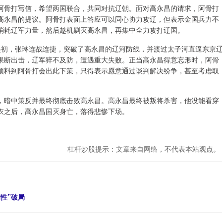
阿骨打写信，希望两国联合，共同对抗辽朝。面对高永昌的请求，阿骨打
高永昌的提议。阿骨打表面上答应可以同心协力攻辽，但表示金国兵力不
消耗辽军力量，然后趁机剿灭高永昌，再集中全力攻打辽国。
起初，张琳连战连捷，突破了高永昌的辽河防线，并渡过太子河直逼东京
果断出击，辽军猝不及防，遭遇重大失败。正当高永昌得意忘形时，阿骨
预料到阿骨打会出此下策，只得表示愿意通过谈判解决纷争，甚至考虑取
，暗中策反并最终彻底击败高永昌。高永昌最终被叛将杀害，他没能看穿
衣之后，高永昌国灭身亡，落得悲惨下场。
杠杆炒股提示：文章来自网络，不代表本站观点。
性”破局