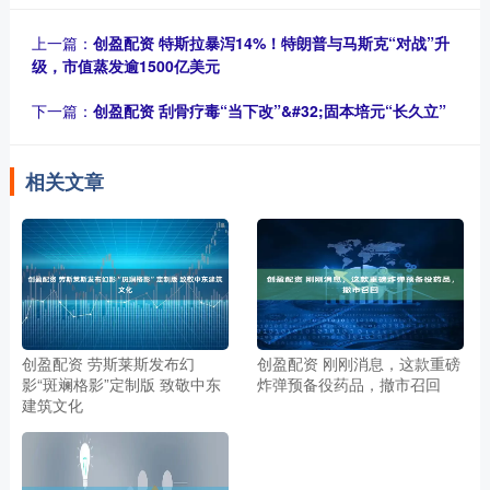
上一篇：
创盈配资 特斯拉暴泻14%！特朗普与马斯克“对战”升
级，市值蒸发逾1500亿美元
下一篇：
创盈配资 刮骨疗毒“当下改”&#32;固本培元“长久立”
相关文章
创盈配资 劳斯莱斯发布幻
创盈配资 刚刚消息，这款重磅
影“斑斓格影”定制版 致敬中东
炸弹预备役药品，撤市召回
建筑文化