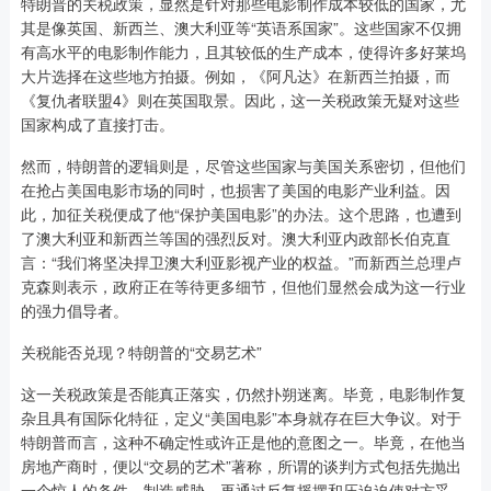
特朗普的关税政策，显然是针对那些电影制作成本较低的国家，尤
其是像英国、新西兰、澳大利亚等“英语系国家”。这些国家不仅拥
有高水平的电影制作能力，且其较低的生产成本，使得许多好莱坞
大片选择在这些地方拍摄。例如，《阿凡达》在新西兰拍摄，而
《复仇者联盟4》则在英国取景。因此，这一关税政策无疑对这些
国家构成了直接打击。
然而，特朗普的逻辑则是，尽管这些国家与美国关系密切，但他们
在抢占美国电影市场的同时，也损害了美国的电影产业利益。因
此，加征关税便成了他“保护美国电影”的办法。这个思路，也遭到
了澳大利亚和新西兰等国的强烈反对。澳大利亚内政部长伯克直
言：“我们将坚决捍卫澳大利亚影视产业的权益。”而新西兰总理卢
克森则表示，政府正在等待更多细节，但他们显然会成为这一行业
的强力倡导者。
关税能否兑现？特朗普的“交易艺术”
这一关税政策是否能真正落实，仍然扑朔迷离。毕竟，电影制作复
杂且具有国际化特征，定义“美国电影”本身就存在巨大争议。对于
特朗普而言，这种不确定性或许正是他的意图之一。毕竟，在他当
房地产商时，便以“交易的艺术”著称，所谓的谈判方式包括先抛出
一个惊人的条件，制造威胁，再通过反复摇摆和压迫迫使对方妥