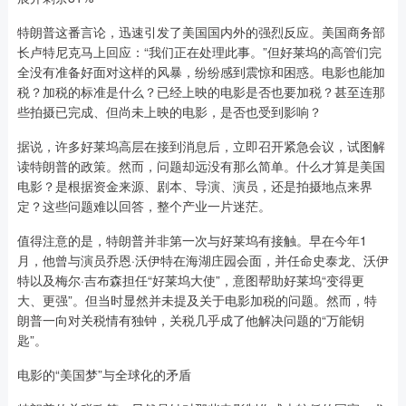
特朗普这番言论，迅速引发了美国国内外的强烈反应。美国商务部
长卢特尼克马上回应：“我们正在处理此事。”但好莱坞的高管们完
全没有准备好面对这样的风暴，纷纷感到震惊和困惑。电影也能加
税？加税的标准是什么？已经上映的电影是否也要加税？甚至连那
些拍摄已完成、但尚未上映的电影，是否也受到影响？
据说，许多好莱坞高层在接到消息后，立即召开紧急会议，试图解
读特朗普的政策。然而，问题却远没有那么简单。什么才算是美国
电影？是根据资金来源、剧本、导演、演员，还是拍摄地点来界
定？这些问题难以回答，整个产业一片迷茫。
值得注意的是，特朗普并非第一次与好莱坞有接触。早在今年1
月，他曾与演员乔恩·沃伊特在海湖庄园会面，并任命史泰龙、沃伊
特以及梅尔·吉布森担任“好莱坞大使”，意图帮助好莱坞“变得更
大、更强”。但当时显然并未提及关于电影加税的问题。然而，特
朗普一向对关税情有独钟，关税几乎成了他解决问题的“万能钥
匙”。
电影的“美国梦”与全球化的矛盾