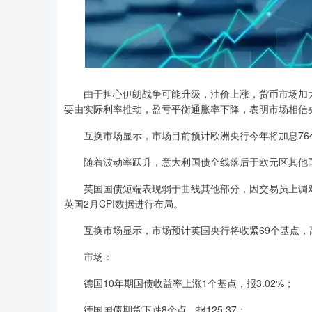
由于担心伊朗战争可能升级，油价上涨，货币市场加大
要由实际利率推动，盈亏平衡通胀率下降，表明市场相信
互换市场显示，市场目前预计欧洲央行今年将加息76个
随着波动率跃升，意大利国债全线落后于欧元区其他
英国国债短端表现弱于曲线其他部分，因交易员上调对
英国2月CPI数据进行布局。
互换市场显示，市场预计英国央行将收紧69个基点，高
市场：
德国10年期国债收益率上涨1个基点，报3.02%；
德国国债期货下跌8个点，报125.37；