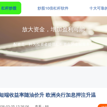
杠杆炒股
炒股10倍杠杆软件
十大可靠
放大资金，增加盈利可能
配资是一种为投资者提供杠杆资金的金融服务！
短端收益率随油价升 欧洲央行加息押注升温
6-03-25 13:26:06
查看：88