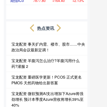
期指IC0
7877.80
+164.40
+2.13%
热点资讯
宝龙配资 事关扩内需、楼市、股市……中央
政治局会议最新定调！
宝龙配资 羊腹泻怎么治疗?羊腹泻用什么
药?灌服 2
宝龙配资 重磅医学更新！PCOS 正式更名
PMOS 天然药物给出新答案
宝龙配资 微软预测AI支出增加下Azure将强
劲增长 预计本季度Azure营收将增长39%至
40%