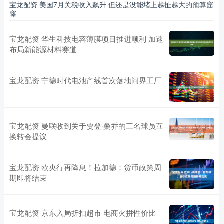
宝龙配资 美国7月关税收入飙升 但还是没能堵上越扯越大的预算窟
窿
宝龙配资 华生科技电容薄膜项目推进顺利 加速
布局新能源材料赛道
宝龙配资 宁德时代电池产线首次落地问界工厂
宝龙配资 曼联收到关于贾登·桑乔的三名球员互
换转会提议
宝龙配资 欧央行再降息！拉加德：货币政策周
期即将结束
宝龙配资 京东入局折扣超市 电商火拼性价比